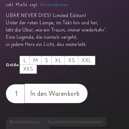
inkl. MwSt.
zzgl.
Versandkosten
UBAR NEVER DIES! Limited Edition!
Unter der roten Lampe, im Takt hin und her,
lebt die Ubar, wie ein Traum, immer wiederkehr’.
Eine Legende, die niemals vergeht,
in jedem Herz ein Licht, das weiterlebt.
L
M
S
XL
XS
XXL
Größe
XXS
UBAR
Never
In den Warenkorb
Dies
Shirt
-
Unisex
Menge
Beschreibung
Zusätzliche Informationen