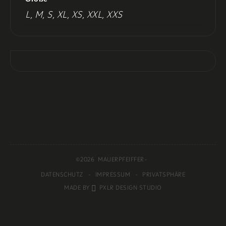
L, M, S, XL, XS, XXL, XXS
©2026 MAUERPFEIFFER
-
DATENSCHUTZ
IMPRESSUM
PRIVATSPHÄRE
MADE BY
PXLR DESIGN STUDIO