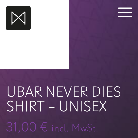
Skip
to
content
UBAR NEVER DIES
SHIRT – UNISEX
31,00
€
incl. MwSt.