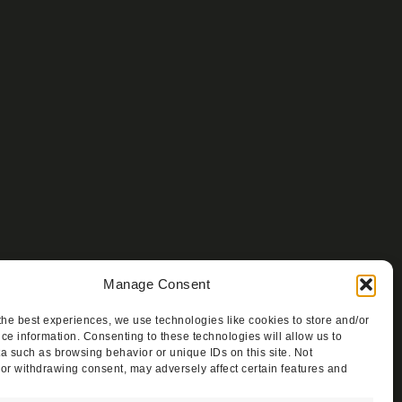
Manage Consent
the best experiences, we use technologies like cookies to store and/or
ce information. Consenting to these technologies will allow us to
a such as browsing behavior or unique IDs on this site. Not
or withdrawing consent, may adversely affect certain features and