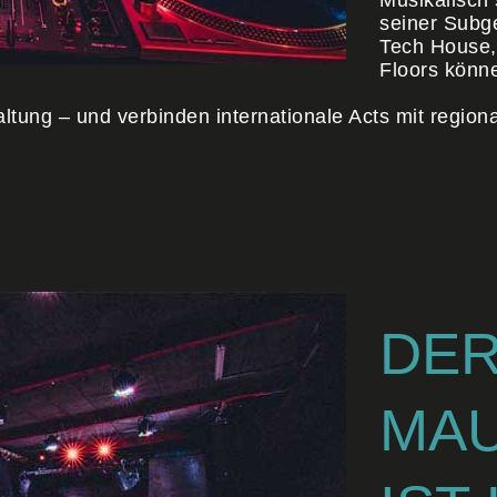
Musikalisch 
seiner Subg
Tech House, 
Floors könn
ung – und verbinden internationale Acts mit regional
DE
MAU