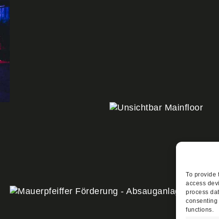
To provide 
access devi
process dat
consenting 
functions.