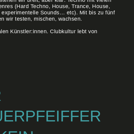
stehen wir breit, aber klar: Techno mit vielen
enres (Hard Techno, House, Trance, House,
experimentelle Sounds… etc). Mit bis zu fünf
en wir testen, mischen, wachsen.
en Künstler:innen. Clubkultur lebt von
R
ERPFEIFFER