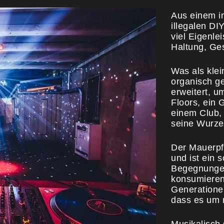
Aus einem i
illegalen DI
viel Eigenle
Haltung, Ge
Was als kle
organisch g
erweitert, u
Floors, ein 
einem Club, 
seine Wurzel
Der Mauerpf
und ist ein 
Begegnungen
konsumieren
Generationen
dass es um 