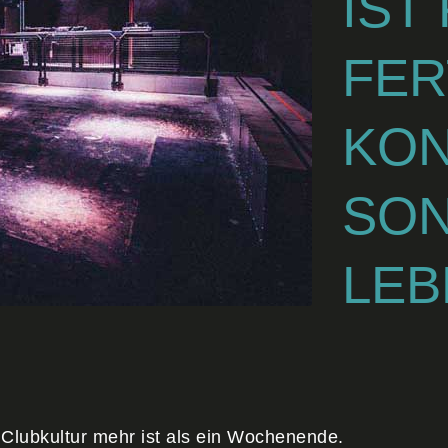
IST
FER
KON
SON
LE
Clubkultur mehr ist als ein Wochenende.