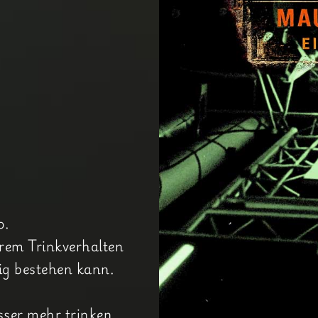
o.
rem Trinkverhalten
tig bestehen kann.
sser mehr trinken