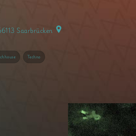
 66113 Saarbrücken
echhouse
Techno